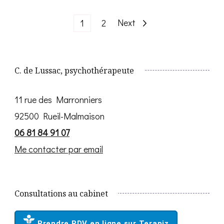
Pagination
Page
Page
Next
1
2
des
C. de Lussac, psychothérapeute
publications
11 rue des Marronniers
92500 Rueil-Malmaison
06 81 84 91 07
Me contacter par email
Consultations au cabinet
Prendre RDV en ligne sur Terapiz